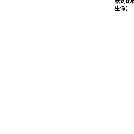
款式比
生命】