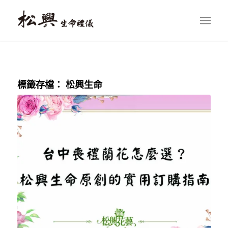
標籤存檔：
松興生命