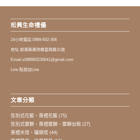
松興生命禮儀
24小時電話:
0989-932-306
地址:
屏東縣萬巒鄉富興路31號
Email:
s098993230641@gmail.com
Line:
點我加Line
文章分類
告別式花籃、喪禮花籃
(75)
告別式靈獅、喪禮靈獅、靈獅出租
(27)
喪禮米塔、罐頭塔
(44)