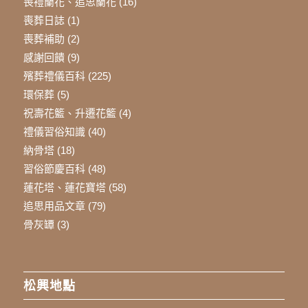
喪禮蘭花、追思蘭花
(16)
喪葬日誌
(1)
喪葬補助
(2)
感謝回饋
(9)
殯葬禮儀百科
(225)
環保葬
(5)
祝壽花籃、升遷花籃
(4)
禮儀習俗知識
(40)
納骨塔
(18)
習俗節慶百科
(48)
蓮花塔、蓮花寶塔
(58)
追思用品文章
(79)
骨灰罈
(3)
松興地點