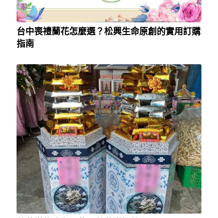
台中喪禮蘭花怎麼選？松興生命原創的實用訂購
指南