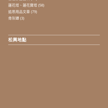
蓮花塔、蓮花寶塔
(58)
追思用品文章
(79)
骨灰罈
(3)
松興地點