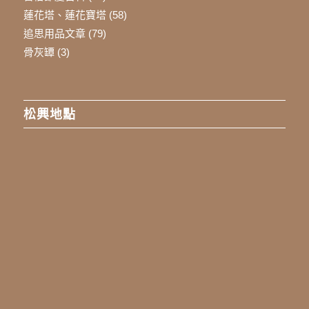
蓮花塔、蓮花寶塔
(58)
追思用品文章
(79)
骨灰罈
(3)
松興地點