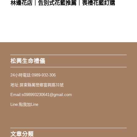
林邊花店｜告別式花籃推薦｜喪禮花籃訂購
松興生命禮儀
24小時電話:
0989-932-306
地址:
屏東縣萬巒鄉富興路31號
Email:
s098993230641@gmail.com
Line:
點我加Line
文章分類