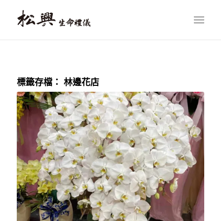
標籤存檔：
林邊花店