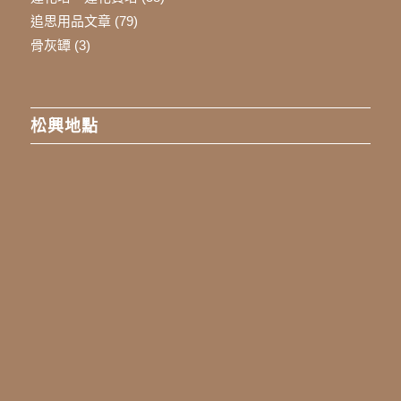
追思用品文章
(79)
骨灰罈
(3)
松興地點