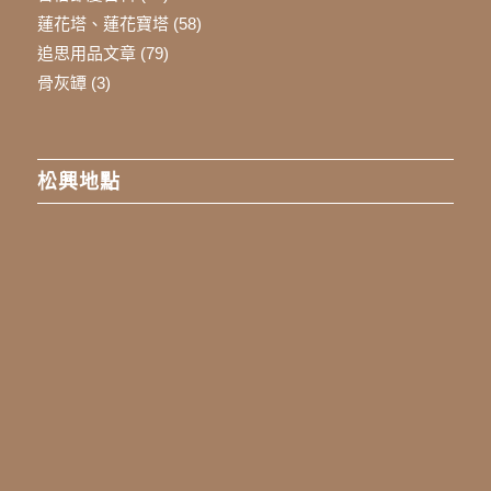
蓮花塔、蓮花寶塔
(58)
追思用品文章
(79)
骨灰罈
(3)
松興地點