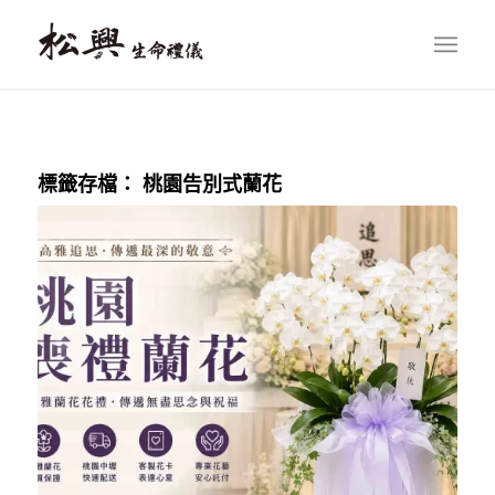
標籤存檔：
桃園告別式蘭花