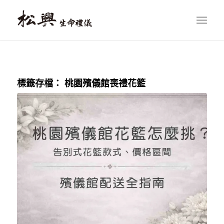
標籤存檔：
桃園殯儀館喪禮花籃