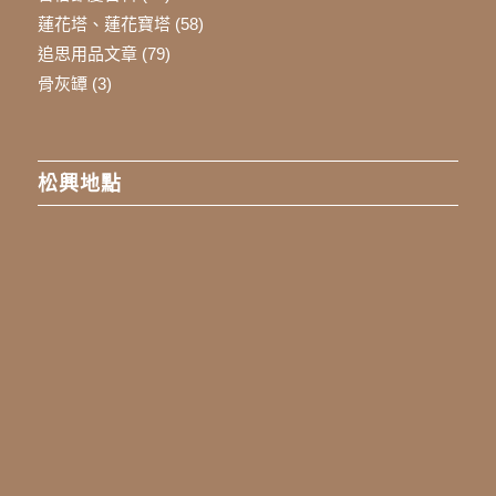
蓮花塔、蓮花寶塔
(58)
追思用品文章
(79)
骨灰罈
(3)
松興地點