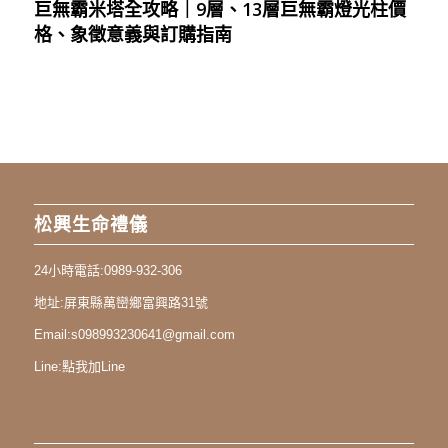
巨無霸米塔全攻略｜9層、13層巨無霸燈光柱價
格、象徵意義與訂購指南
松興生命禮儀
24小時電話:
0989-932-306
地址:
屏東縣萬巒鄉富興路31號
Email:
s098993230641@gmail.com
Line:
點我加Line