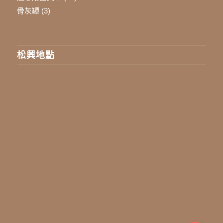
骨灰罈
(3)
松興地點