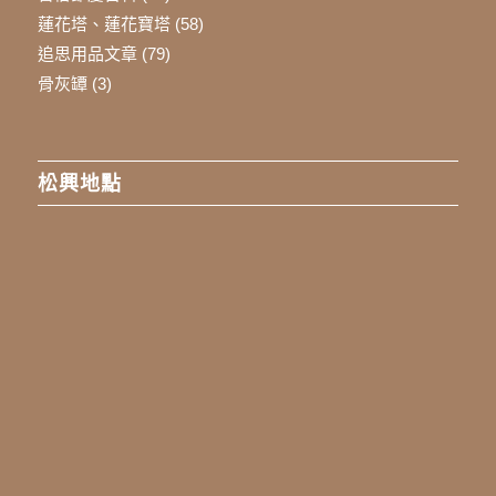
蓮花塔、蓮花寶塔
(58)
追思用品文章
(79)
骨灰罈
(3)
松興地點