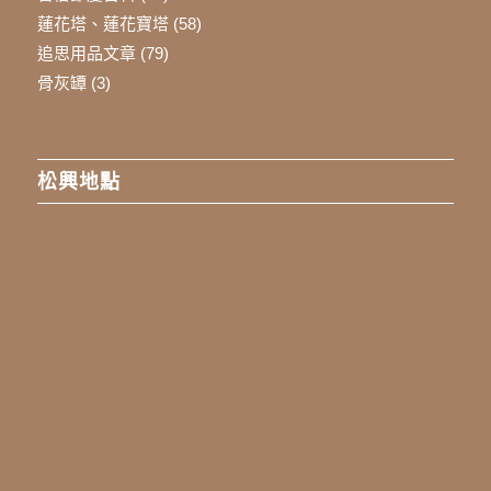
蓮花塔、蓮花寶塔
(58)
追思用品文章
(79)
骨灰罈
(3)
松興地點