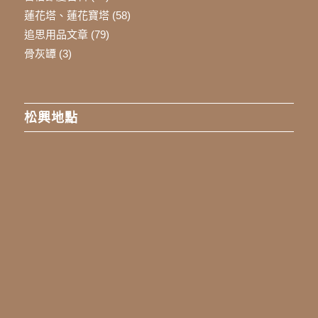
蓮花塔、蓮花寶塔
(58)
追思用品文章
(79)
骨灰罈
(3)
松興地點