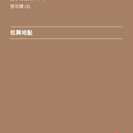
骨灰罈
(3)
松興地點