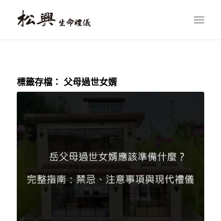
標籤存檔：
父母過世女婿