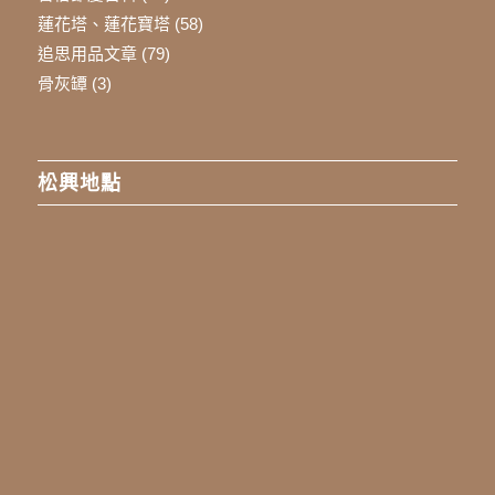
蓮花塔、蓮花寶塔
(58)
追思用品文章
(79)
骨灰罈
(3)
松興地點