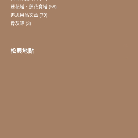
蓮花塔、蓮花寶塔
(58)
追思用品文章
(79)
骨灰罈
(3)
松興地點