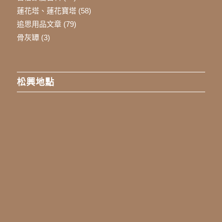
蓮花塔、蓮花寶塔
(58)
追思用品文章
(79)
骨灰罈
(3)
松興地點