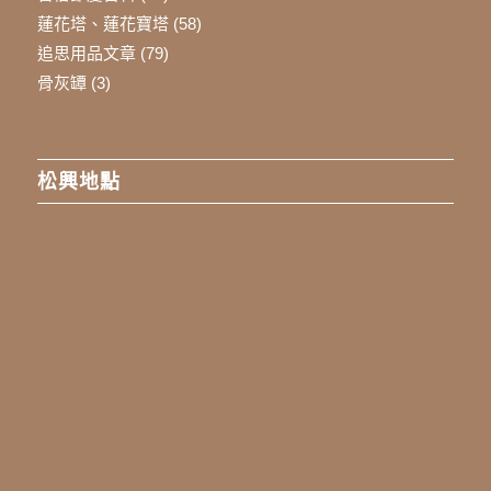
蓮花塔、蓮花寶塔
(58)
追思用品文章
(79)
骨灰罈
(3)
松興地點