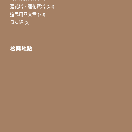
蓮花塔、蓮花寶塔
(58)
追思用品文章
(79)
骨灰罈
(3)
松興地點