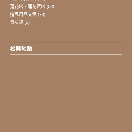
蓮花塔、蓮花寶塔
(58)
追思用品文章
(79)
骨灰罈
(3)
松興地點