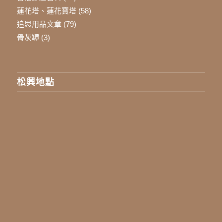
蓮花塔、蓮花寶塔
(58)
追思用品文章
(79)
骨灰罈
(3)
松興地點