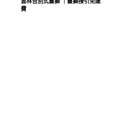
雲林告別式靈獅 ｜靈獅接引免運
費