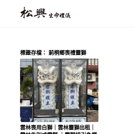
標籤存檔：
莿桐鄉喪禮靈獅
雲林喪用白獅｜雲林靈獅出租｜