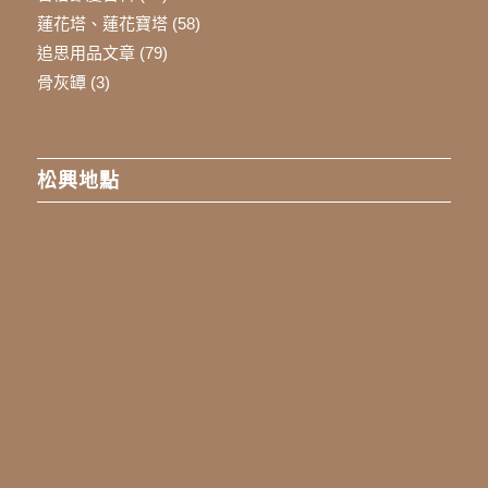
蓮花塔、蓮花寶塔
(58)
追思用品文章
(79)
骨灰罈
(3)
松興地點