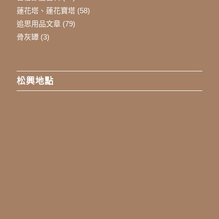
蓮花塔、蓮花寶塔
(58)
追思用品文章
(79)
骨灰罈
(3)
松興地點