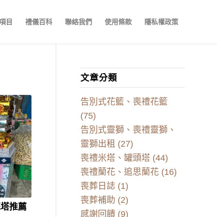
項目
禮儀百科
聯絡我們
使用條款
隱私權政策
文章分類
告別式花籃、喪禮花籃
(75)
告別式靈獅、喪禮靈獅、
靈獅出租
(27)
喪禮米塔、罐頭塔
(44)
喪禮蘭花、追思蘭花
(16)
喪葬日誌
(1)
喪葬補助
(2)
花塔推薦
感謝回饋
(9)