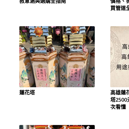
教意涵與選購全指南
價格、
買管道
蓮花塔
高雄蓮
塔250
次看懂