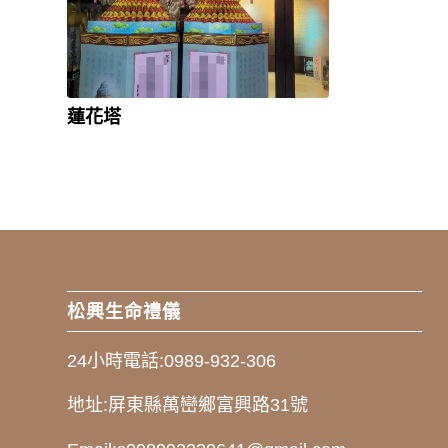
蓮花塔
松興生命禮儀
24小時電話:
0989-932-306
地址:
屏東縣萬巒鄉富興路31號