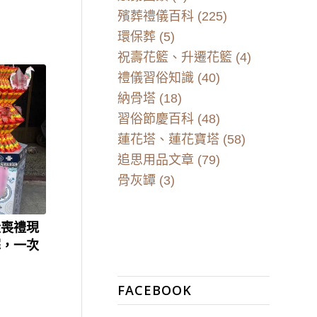
殯葬禮儀百科
(225)
環保葬
(5)
祝壽花籃、升遷花籃
(4)
禮儀習俗知識
(40)
納骨塔
(18)
習俗節慶百科
(48)
蓮花塔、蓮花寶塔
(58)
追思用品文章
(79)
骨灰罈
(3)
從喪禮現
擇，一次
FACEBOOK