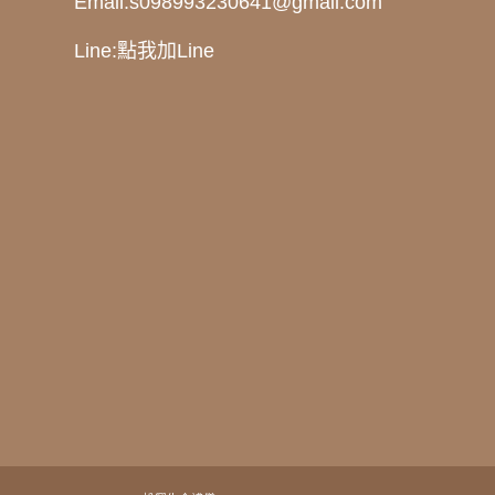
Email:
s098993230641@gmail.com
Line:
點我加Line