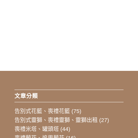
文章分類
告別式花籃、喪禮花籃
(75)
告別式靈獅、喪禮靈獅、靈獅出租
(27)
喪禮米塔、罐頭塔
(44)
喪禮蘭花、追思蘭花
(16)