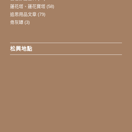
蓮花塔、蓮花寶塔
(58)
追思用品文章
(79)
骨灰罈
(3)
松興地點