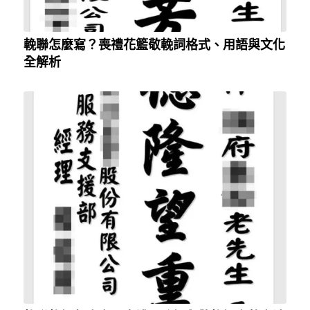
輓聯怎麼寫？喪禮花籃敬輓詞格式、用語與文化
全解析