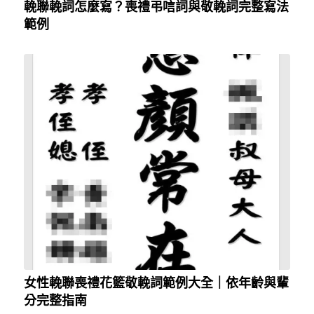
輓聯輓詞怎麼寫？喪禮弔唁詞與敬輓詞完整寫法
範例
女性輓聯喪禮花籃敬輓詞範例大全｜依年齡與輩
分完整指南