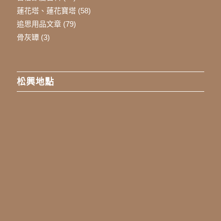
蓮花塔、蓮花寶塔
(58)
追思用品文章
(79)
骨灰罈
(3)
松興地點