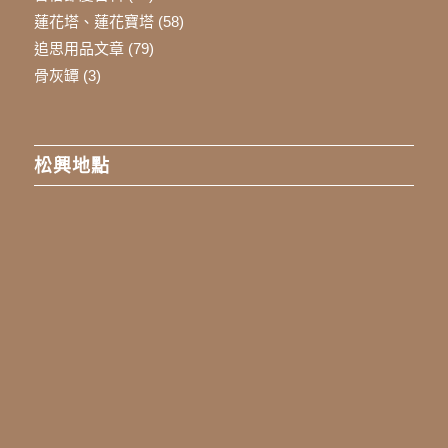
蓮花塔、蓮花寶塔
(58)
追思用品文章
(79)
骨灰罈
(3)
松興地點