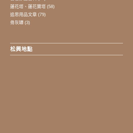
蓮花塔、蓮花寶塔
(58)
追思用品文章
(79)
骨灰罈
(3)
松興地點