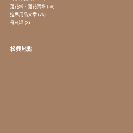
蓮花塔、蓮花寶塔
(58)
追思用品文章
(79)
骨灰罈
(3)
松興地點