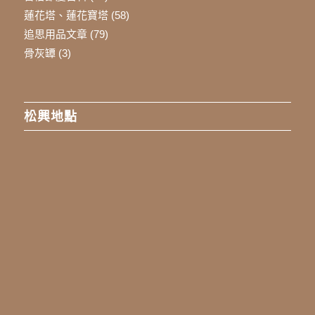
蓮花塔、蓮花寶塔
(58)
追思用品文章
(79)
骨灰罈
(3)
松興地點