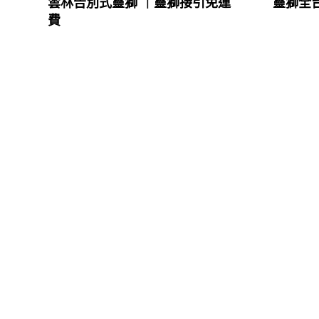
雲林告別式靈獅 ｜靈獅接引免運
靈獅全
費