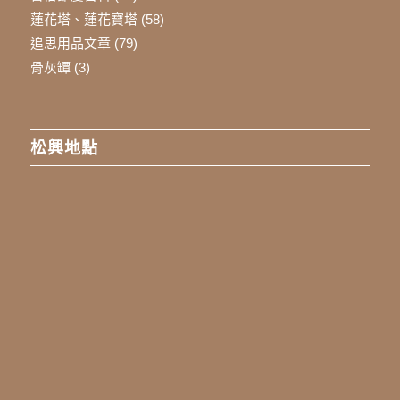
蓮花塔、蓮花寶塔
(58)
追思用品文章
(79)
骨灰罈
(3)
松興地點