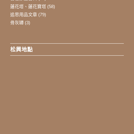
蓮花塔、蓮花寶塔
(58)
追思用品文章
(79)
骨灰罈
(3)
松興地點