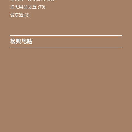
追思用品文章
(79)
骨灰罈
(3)
松興地點