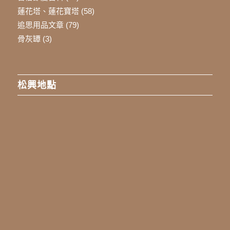
蓮花塔、蓮花寶塔
(58)
追思用品文章
(79)
骨灰罈
(3)
松興地點