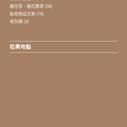
蓮花塔、蓮花寶塔
(58)
追思用品文章
(79)
骨灰罈
(3)
松興地點