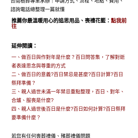
台南樹葬專業承辦｜申請方式、流程、地點、費用、
諮詢電話總整理一篇就懂
推薦你最溫暖用心的追思用品、喪禮花籃：
點我前
往
延伸閱讀：
一、
做百日與作對年是什麼？百日問答集，了解對逝
者表達思念與尊重的方式
二、
做百日的意義?百日禁忌是甚麼?百日計算?百日
祭拜準備？
三、
親人過世未滿一年禁忌重點整理，百日、對年、
合爐、服喪是什麼?
四、
親人過世後百日是什麼?百日如何計算?百日祭拜
要準備什麼？
若您有任何
喪葬禮儀
、殯葬禮儀問題