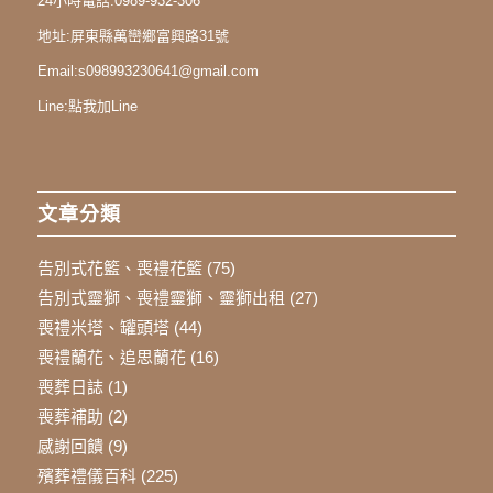
24小時電話:
0989-932-306
地址:
屏東縣萬巒鄉富興路31號
Email:
s098993230641@gmail.com
Line:
點我加Line
文章分類
告別式花籃、喪禮花籃
(75)
告別式靈獅、喪禮靈獅、靈獅出租
(27)
喪禮米塔、罐頭塔
(44)
喪禮蘭花、追思蘭花
(16)
喪葬日誌
(1)
喪葬補助
(2)
感謝回饋
(9)
殯葬禮儀百科
(225)