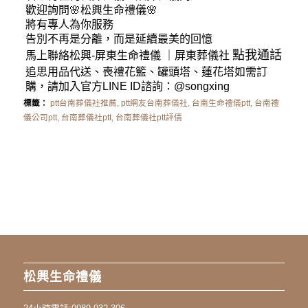
歡迎詢問🌸松興
生命禮儀
🌸
將有專人為你服務
告別不再是分離，而是延續最美的回憶
點我通話
馬上聯絡松興-
屏東生命禮儀
｜
屏東葬儀社
追思用品代送、喪禮花籃、罐頭塔、蓮花塔如需訂
購，請加入官方LINE ID諮詢：
@songxing
標籤：
ptt台南葬儀社推薦
,
ptt網友台南葬儀社
,
台南生命禮儀ptt
,
台南禮
儀公司ptt
,
台南葬儀社ptt
,
台南葬儀社ptt評價
松興生命禮儀