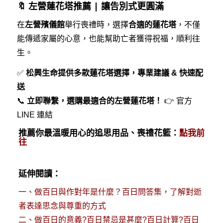
🔖 左營蓮花塔推薦 | 讓告別式更圓滿
在
左營殯儀館
舉行喪禮時，選擇
合適的蓮花塔
，不僅
能傳遞家屬的心意，也能幫助亡者獲得祝福，順利往
生。
✅
松興生命提供多款蓮花塔選擇，專業建議 & 快速配
送
📞
立即聯繫，選購最適合的左營蓮花塔！
👉
官方
LINE 連結
推薦你最溫暖用心的追思用品、喪禮花籃：
點我前
往
延伸閱讀：
一、
做百日與作對年是什麼？百日問答集，了解對逝
者表達思念與尊重的方式
二、
做百日的意義?百日禁忌是甚麼?百日計算?百日