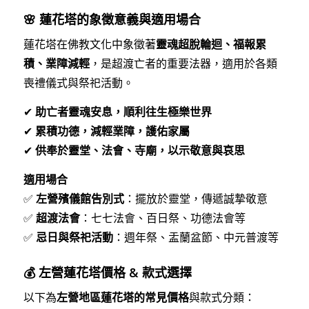
🌸 蓮花塔的象徵意義與適用場合
蓮花塔在佛教文化中象徵著
靈魂超脫輪迴、福報累
積、業障減輕
，是超渡亡者的重要法器，適用於各類
喪禮儀式與祭祀活動。
✔
助亡者靈魂安息，順利往生極樂世界
✔
累積功德，減輕業障，護佑家屬
✔
供奉於靈堂、法會、寺廟，以示敬意與哀思
適用場合
✅
左營殯儀館告別式
：擺放於靈堂，傳遞誠摯敬意
✅
超渡法會
：七七法會、百日祭、功德法會等
✅
忌日與祭祀活動
：週年祭、盂蘭盆節、中元普渡等
💰 左營蓮花塔價格 & 款式選擇
以下為
左營地區蓮花塔的常見價格
與款式分類：