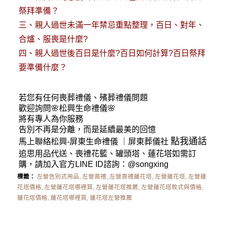
祭拜準備？
三、
親人過世未滿一年禁忌重點整理，百日、對年、
合爐、服喪是什麼?
四、
親人過世後百日是什麼?百日如何計算?百日祭拜
要準備什麼？
若您有任何
喪葬禮儀
、殯葬禮儀問題
歡迎詢問🌸松興
生命禮儀
🌸
將有專人為你服務
告別不再是分離，而是延續最美的回憶
點我通話
馬上聯絡松興-
屏東生命禮儀
｜
屏東葬儀社
追思用品代送、喪禮花籃、罐頭塔、蓮花塔如需訂
購，請加入官方LINE ID諮詢：
@songxing
標籤：
左營告別式用品
,
左營喪禮
,
左營喪禮蓮花塔
,
左營蓮花塔
,
左營蓮
花塔價格
,
左營蓮花塔哪裡買
,
左營蓮花塔推薦
,
左營蓮花塔款式與價格
,
蓮花塔價格
,
蓮花塔哪裡買
,
蓮花塔左營推薦