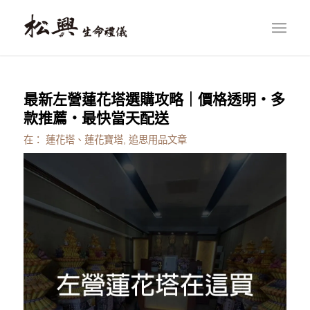
最新左營蓮花塔選購攻略｜價格透明・多
款推薦・最快當天配送
在：
蓮花塔、蓮花寶塔
,
追思用品文章