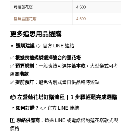
牌樓蓮花塔
4,500
巨無霸蓮花塔
4,500
更多追思用品選購
🔹
選購建議
👉
官方 LINE 連結
✅
根據喪禮規模選擇適合的蓮花塔
✅
預算規劃
：一般喪禮可選擇
基本款
，大型儀式可考
慮
高階款
✅
提前預訂
：避免告別式當日供品臨時短缺
📦 左營蓮花塔訂購流程 | 3 步驟輕鬆完成選購
📌
如何訂購？
👉
官方 LINE 連結
1️⃣
聯絡供應商
：透過 LINE 或電話諮詢蓮花塔款式與
價格