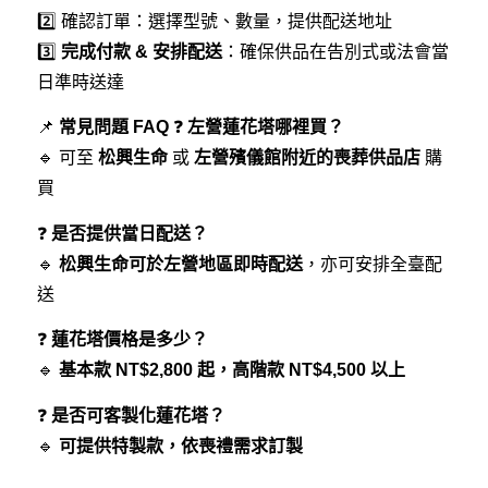
2️⃣ 確認訂單：選擇型號、數量，提供配送地址
3️⃣
完成付款 & 安排配送
：確保供品在告別式或法會當
日準時送達
📌
常見問題 FAQ
❓
左營蓮花塔哪裡買？
🔹 可至
松興生命
或
左營殯儀館附近的喪葬供品店
購
買
❓
是否提供當日配送？
🔹
松興生命可於左營地區即時配送
，亦可安排全臺配
送
❓
蓮花塔價格是多少？
🔹
基本款 NT$2,800 起，高階款 NT$4,500 以上
❓
是否可客製化蓮花塔？
🔹
可提供特製款，依喪禮需求訂製