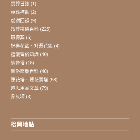
喪葬日誌
(1)
喪葬補助
(2)
感謝回饋
(9)
殯葬禮儀百科
(225)
環保葬
(5)
祝壽花籃、升遷花籃
(4)
禮儀習俗知識
(40)
納骨塔
(18)
習俗節慶百科
(48)
蓮花塔、蓮花寶塔
(58)
追思用品文章
(79)
骨灰罈
(3)
松興地點