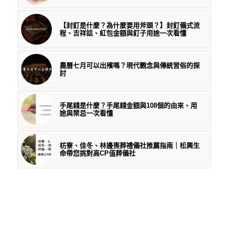
【封釘是什麼？為什麼要用斧頭？】封釘儀式流
程、吉祥話、紅包金額與釘子用途一次看懂
農曆七月可以出殯嗎？現代觀念與傳統習俗的探
討
手尾錢是什麼？手尾錢金額與108個的由來、用
途與禁忌一次看懂
枋寮、佳冬、林邊喪葬禮儀社推薦指南｜松興生
命帶您挑對高CP值葬儀社