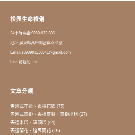
松興生命禮儀
24小時電話:
0989-932-306
地址:
屏東縣萬巒鄉富興路31號
Email:
s098993230641@gmail.com
Line:
點我加Line
文章分類
告別式花籃、喪禮花籃
(75)
告別式靈獅、喪禮靈獅、靈獅出租
(27)
喪禮米塔、罐頭塔
(44)
喪禮蘭花、追思蘭花
(16)