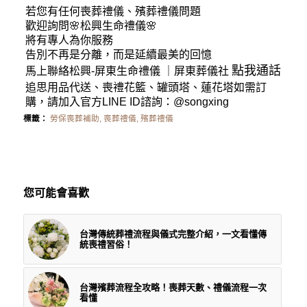
若您有任何
喪葬禮儀
、殯葬禮儀問題
歡迎詢問🌸松興
生命禮儀
🌸
將有專人為你服務
告別不再是分離，而是延續最美的回憶
點我通話
馬上聯絡松興-
屏東生命禮儀
｜
屏東葬儀社
追思用品代送、喪禮花籃、罐頭塔、蓮花塔如需訂
購，請加入官方LINE ID諮詢：
@songxing
標籤：
勞保喪葬補助
,
喪葬禮儀
,
殯葬禮儀
您可能會喜歡
台灣傳統葬禮流程與儀式完整介紹，一文看懂傳
統喪禮習俗！
台灣殯葬流程全攻略！喪葬天數、禮儀流程一次
看懂