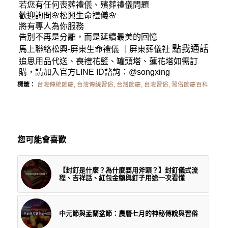
若您有任何
喪葬禮儀
、殯葬禮儀問題
歡迎詢問🌸松興
生命禮儀
🌸
將有專人為你服務
告別不再是分離，而是延續最美的回憶
點我通話
馬上聯絡松興-
屏東生命禮儀
｜
屏東葬儀社
追思用品代送、喪禮花籃、罐頭塔、蓮花塔如需訂
購，請加入官方LINE ID諮詢：
@songxing
標籤：
台灣傳統節慶
,
台灣傳統習俗
,
台灣節慶
,
台灣習俗
,
習俗節慶百科
您可能會喜歡
【封釘是什麼？為什麼要用斧頭？】封釘儀式流
程、吉祥話、紅包金額與釘子用途一次看懂
中元節與盂蘭盆節：農曆七月的神秘傳說與習俗