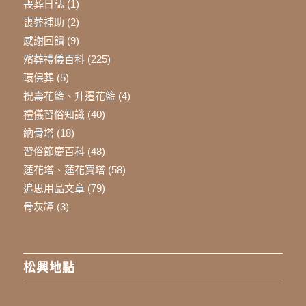
喪葬日誌
(1)
喪葬補助
(2)
感謝回饋
(9)
殯葬禮儀百科
(225)
環保葬
(5)
祝壽花籃、升遷花籃
(4)
禮儀習俗知識
(40)
納骨塔
(18)
習俗節慶百科
(48)
蓮花塔、蓮花寶塔
(58)
追思用品文章
(79)
骨灰罈
(3)
松興地點