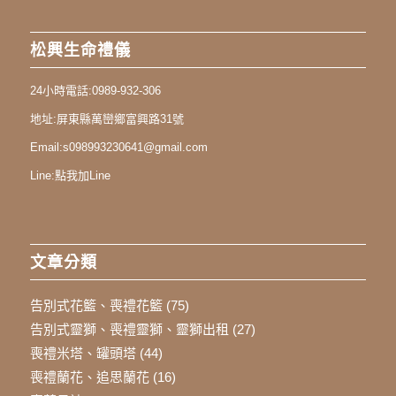
松興生命禮儀
24小時電話:
0989-932-306
地址:
屏東縣萬巒鄉富興路31號
Email:
s098993230641@gmail.com
Line:
點我加Line
文章分類
告別式花籃、喪禮花籃
(75)
告別式靈獅、喪禮靈獅、靈獅出租
(27)
喪禮米塔、罐頭塔
(44)
喪禮蘭花、追思蘭花
(16)