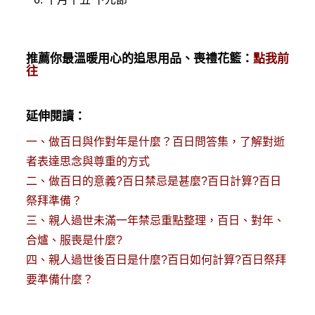
推薦你最溫暖用心的追思用品、喪禮花籃：
點我前
往
延伸閱讀：
一、
做百日與作對年是什麼？百日問答集，了解對逝
者表達思念與尊重的方式
二、
做百日的意義?百日禁忌是甚麼?百日計算?百日
祭拜準備？
三、
親人過世未滿一年禁忌重點整理，百日、對年、
合爐、服喪是什麼?
四、
親人過世後百日是什麼?百日如何計算?百日祭拜
要準備什麼？