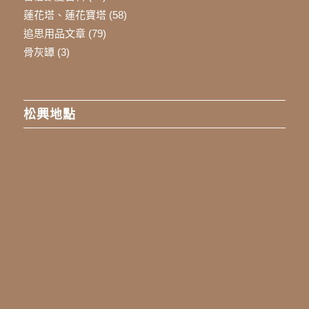
蓮花塔、蓮花寶塔
(58)
追思用品文章
(79)
骨灰罈
(3)
松興地點