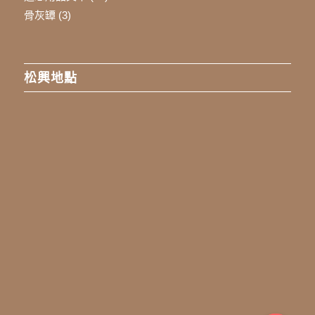
骨灰罈
(3)
松興地點