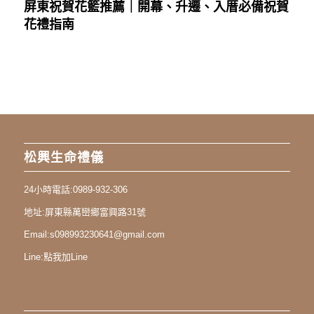
屏東祝賀花籃推薦｜開幕、升遷、入厝必備祝賀
花禮指南
松興生命禮儀
24小時電話:
0989-932-306
地址:
屏東縣萬巒鄉富興路31號
Email:
s098993230641@gmail.com
Line:
點我加Line