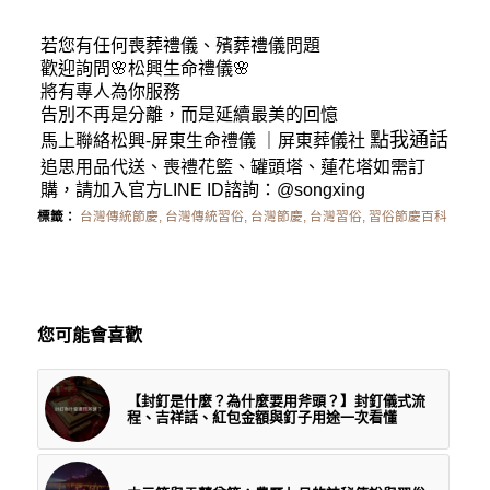
若您有任何
喪葬禮儀
、殯葬禮儀問題
歡迎詢問🌸松興
生命禮儀
🌸
將有專人為你服務
告別不再是分離，而是延續最美的回憶
點我通話
馬上聯絡松興-
屏東生命禮儀
｜
屏東葬儀社
追思用品代送、喪禮花籃、罐頭塔、蓮花塔如需訂
購，請加入官方LINE ID諮詢：
@songxing
標籤：
台灣傳統節慶
,
台灣傳統習俗
,
台灣節慶
,
台灣習俗
,
習俗節慶百科
您可能會喜歡
【封釘是什麼？為什麼要用斧頭？】封釘儀式流
程、吉祥話、紅包金額與釘子用途一次看懂