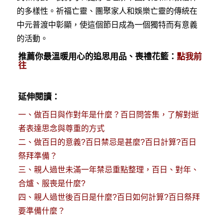
的多樣性。祈福亡靈、團聚家人和娛樂亡靈的傳統在
中元普渡中彰顯，使這個節日成為一個獨特而有意義
的活動。
推薦你最溫暖用心的追思用品、喪禮花籃：
點我前
往
延伸閱讀：
一、
做百日與作對年是什麼？百日問答集，了解對逝
者表達思念與尊重的方式
二、
做百日的意義?百日禁忌是甚麼?百日計算?百日
祭拜準備？
三、
親人過世未滿一年禁忌重點整理，百日、對年、
合爐、服喪是什麼?
四、
親人過世後百日是什麼?百日如何計算?百日祭拜
要準備什麼？