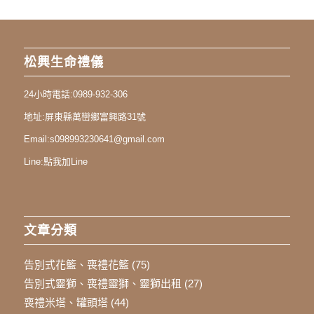
松興生命禮儀
24小時電話:
0989-932-306
地址:
屏東縣萬巒鄉富興路31號
Email:
s098993230641@gmail.com
Line:
點我加Line
文章分類
告別式花籃、喪禮花籃
(75)
告別式靈獅、喪禮靈獅、靈獅出租
(27)
喪禮米塔、罐頭塔
(44)