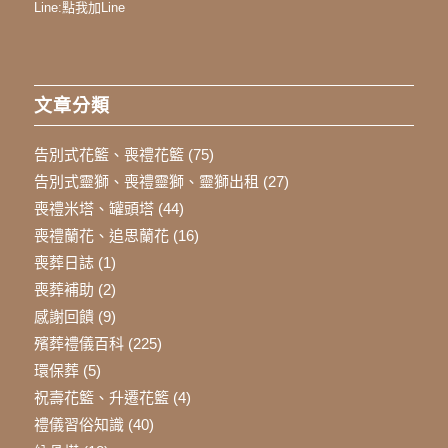
Line:
點我加Line
文章分類
告別式花籃、喪禮花籃
(75)
告別式靈獅、喪禮靈獅、靈獅出租
(27)
喪禮米塔、罐頭塔
(44)
喪禮蘭花、追思蘭花
(16)
喪葬日誌
(1)
喪葬補助
(2)
感謝回饋
(9)
殯葬禮儀百科
(225)
環保葬
(5)
祝壽花籃、升遷花籃
(4)
禮儀習俗知識
(40)