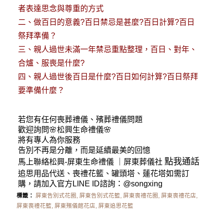
者表達思念與尊重的方式
二、
做百日的意義?百日禁忌是甚麼?百日計算?百日
祭拜準備？
三、
親人過世未滿一年禁忌重點整理，百日、對年、
合爐、服喪是什麼?
四、
親人過世後百日是什麼?百日如何計算?百日祭拜
要準備什麼？
若您有任何
喪葬禮儀
、殯葬禮儀問題
歡迎詢問🌸松興
生命禮儀
🌸
將有專人為你服務
告別不再是分離，而是延續最美的回憶
點我通話
馬上聯絡松興-
屏東生命禮儀
｜
屏東葬儀社
追思用品代送、喪禮花籃、罐頭塔、蓮花塔如需訂
購，請加入官方LINE ID諮詢：
@songxing
標籤：
屏東告別式花圈
,
屏東告別式花籃
,
屏東喪禮花圈
,
屏東喪禮花店
,
屏東喪禮花籃
,
屏東殯儀館花店
,
屏東追思花籃