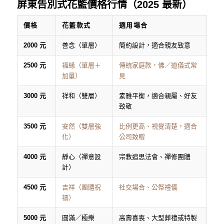
屏東告別式花籃價格行情（2025 最新）
價格
花籃款式
適用場合
2000 元
善念（單層）
簡約設計，適合親友致意
2500 元
福緣（單層＋
傳統家庭款，佛／道儀式常
加量）
見
3000 元
祥和（雙層）
素雅平衡，適合親屬、好友
致敬
3500 元
安然（雙層強
比例更高、視覺清楚，適合
化）
公司致贈
4000 元
靜心（禪意設
宗教追思法會、禪修團體
計）
4500 元
吉祥（團體祝
社交場合、公祭禮儀
禱）
5000 元
圓滿／極樂
高壽喜喪、大型葬禮或特製