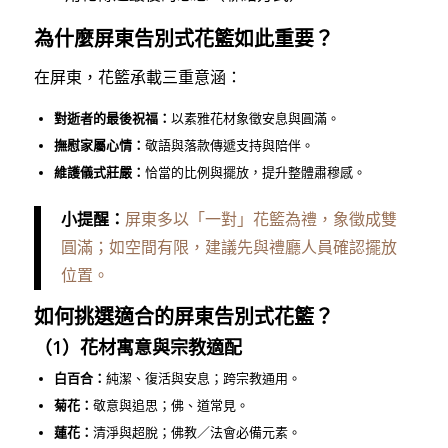
為什麼屏東告別式花籃如此重要？
在屏東，花籃承載三重意涵：
對逝者的最後祝福：
以素雅花材象徵安息與圓滿。
撫慰家屬心情：
敬語與落款傳遞支持與陪伴。
維護儀式莊嚴：
恰當的比例與擺放，提升整體肅穆感。
小提醒：
屏東多以「一對」花籃為禮，象徵成雙
圓滿；如空間有限，建議先與禮廳人員確認擺放
位置。
如何挑選適合的屏東告別式花籃？
（1）花材寓意與宗教適配
白百合：
純潔、復活與安息；跨宗教通用。
菊花：
敬意與追思；佛、道常見。
蓮花：
清淨與超脫；佛教／法會必備元素。