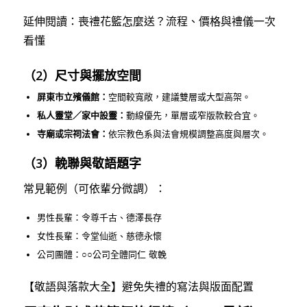
延伸閱讀：喪禮花籃怎麼送？流程、價格與禮儀一次
看懂
（2）尺寸與擺放空間
屏東市立殯儀館：
空間較寬敞，建議雙層或大型高架。
私人靈堂／家中設靈：
動線優先，單層或窄版款較合宜。
寺廟或宗祠法會：
依宗教色系與法會規模調整高度與層次。
（3）輓聯與敬語題字
常見範例（可依輩分微調）：
男性長輩：令尊千古、德澤長存
女性長輩：令堂仙逝、慈德永懷
公司團體：○○公司全體同仁 敬輓
【敬語與落款大全】避免失禮的寫法與版面配置