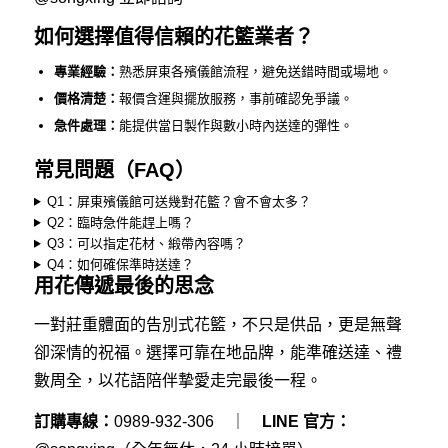
如何選擇值得信賴的花籃業者？
專業經驗：
熟悉屏東各殯儀館流程，避免送錯時間或場地。
價格清楚：
報價含運與擺放服務，事前確認免爭議。
急件處理：
能提供當日製作與數小時內送達的彈性。
常見問題（FAQ）
Q1：屏東殯儀館可送幾對花籃？會不會太多？
Q2：臨時急件能趕上嗎？
Q3：可以指定花材、緞帶內容嗎？
Q4：如何確保準時送達？
用花傳遞最後的思念
一對莊重體面的告別式花籃，不只是供品，更是無聲
卻深情的祝福。選擇可靠在地品牌，能準確送達、禮
數周全，以花語陪伴摯愛走完最後一程。
訂購專線：
0989-932-306
｜
LINE 官方：