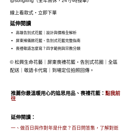
@songxing
（全年無休，24 小時接單）
線上看款式・立即下單
延伸閱讀
高雄告別式花籃｜設計與價格全解析
屏東殯儀館花籃、告別式花籃完整指南
喪禮敬語怎麼寫？四字範例與宗教分類
© 松興生命花藝｜屏東喪禮花籃・告別式花圈｜全區
配送｜敬語卡代寫｜到場定位拍照回傳。
推薦你最溫暖用心的追思用品、喪禮花籃：
點我前
往
延伸閱讀：
一、
做百日與作對年是什麼？百日問答集，了解對逝