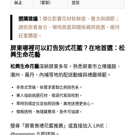
以上
（客製）
造型
選購建議：
價位影響花材新鮮度、層次與細節；
請依逝者身分、場地高度與關係親疏挑選，維持
莊重體面。
屏東哪裡可以訂告別式花籃？在地首選：松
興生命花藝
松興生命花藝
深耕屏東多年，熟悉屏東市立殯儀館、
潮州、萬丹、內埔等地的配送動線與禮廳規範。
多款式等級，依需求客製比例與色系。
專人協助挑選花材、敬語代寫與校對。
準時到場定位並拍照回傳，異地送禮更安心。
價格透明、無隱藏費用，急件可協調。
搜尋「屏東喪禮花籃推薦」或直接加入 LINE：
@songxing
立即諮詢。