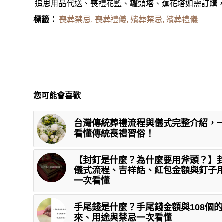
追思用品代送、喪禮花籃、罐頭塔、蓮花塔如需訂購，請
標籤：
喪葬禁忌
,
喪葬禮儀
,
殯葬禁忌
,
殯葬禮儀
您可能會喜歡
台灣傳統葬禮流程與儀式完整介紹，
看懂傳統喪禮習俗！
【封釘是什麼？為什麼要用斧頭？】
儀式流程、吉祥話、紅包金額與釘子
一次看懂
手尾錢是什麼？手尾錢金額與108個
來、用途與禁忌一次看懂