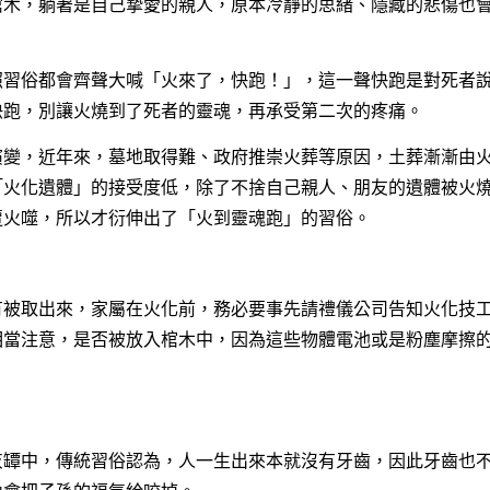
棺木，躺著是自己摯愛的親人，原本冷靜的思緒、隱藏的悲傷也
照習俗都會齊聲大喊「火來了，快跑！」，這一聲快跑是對死者
快跑，別讓火燒到了死者的靈魂，再承受第二次的疼痛。
演變，近年來，墓地取得難、政府推崇火葬等原因，土葬漸漸由
「火化遺體」的接受度低，除了不捨自己親人、朋友的遺體被火
遭火噬，所以才衍伸出了「火到靈魂跑」的習俗。
有被取出來，家屬在火化前，務必要事先請禮儀公司告知火化技
相當注意，是否被放入棺木中，因為這些物體電池或是粉塵摩擦
灰罈中，傳統習俗認為，人一生出來本就沒有牙齒，因此牙齒也