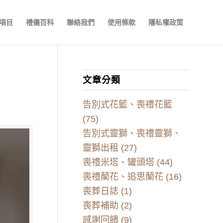
項目
禮儀百科
聯絡我們
使用條款
隱私權政策
文章分類
告別式花籃、喪禮花籃
(75)
告別式靈獅、喪禮靈獅、
靈獅出租
(27)
喪禮米塔、罐頭塔
(44)
喪禮蘭花、追思蘭花
(16)
喪葬日誌
(1)
喪葬補助
(2)
感謝回饋
(9)