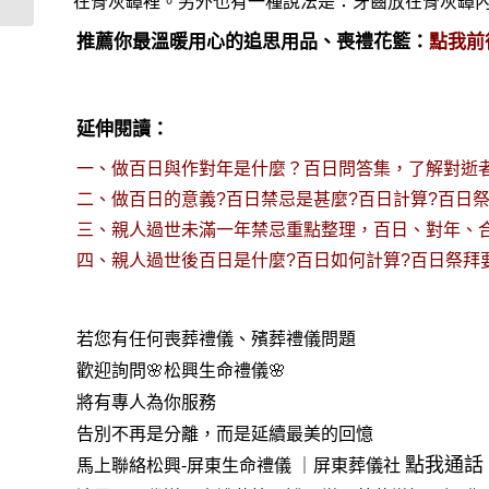
在骨灰罈裡。另外也有一種說法是：牙齒放在骨灰罈
推薦你最溫暖用心的追思用品、喪禮花籃：
點我前
延伸閱讀：
一、
做百日與作對年是什麼？百日問答集，了解對逝
二、
做百日的意義?百日禁忌是甚麼?百日計算?百日
三、
親人過世未滿一年禁忌重點整理，百日、對年、
四、
親人過世後百日是什麼?百日如何計算?百日祭拜
若您有任何
喪葬禮儀
、殯葬禮儀問題
歡迎詢問🌸松興
生命禮儀
🌸
將有專人為你服務
告別不再是分離，而是延續最美的回憶
點我通話
馬上聯絡松興-
屏東生命禮儀
｜
屏東葬儀社