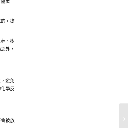
會隨著
說的，擔
火葬、樹
燒之外，
工，避免
的化學反
不會被放