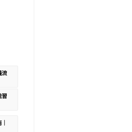
儀流
統習
南｜