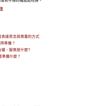
內會把子孫的福氣給咬掉。
往
者表達思念與尊重的方式
祭拜準備？
合爐、服喪是什麼?
要準備什麼？