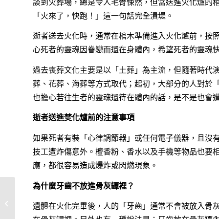
談到火葬場，總是令人毛骨悚然，但當送進火化爐的
「火來了，快跑！」這一句話完全潰堤。
逝者送去火化時，通常在棺木準備進入火化爐前，按
心死者的靈魂因眷戀而還在身體內，希望死者的靈魂
過去喪葬文化主要是以「土葬」為主流，但隨著時代
葬、花葬、海葬等方式取代；起初，大部分的人對於
也擔心若往生者的靈魂還待在體內的話，是不是也會
逝者送進焚化爐前的注意事項
如果死者有裝「心律調節器」或任何電子儀器，且沒
技工遭炸傷意外。檀香粉、香水以及手機等物品也要
應，都很容易造成爆炸或閃燃現象。
為什麼牙齒不放進骨灰罈裡？
喪禮圓滿桌是什麼？辦
完喪事一定要辦桌吃飯
遺體在火化完畢後，人的「牙齒」通常不會被放入骨
嗎？禁忌與...