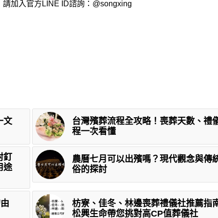
加入官方LINE ID諮詢：
@songxing
一文
台灣殯葬流程全攻略！喪葬天數、禮
程一次看懂
封釘
農曆七月可以出殯嗎？現代觀念與傳
用途
俗的探討
的由
枋寮、佳冬、林邊喪葬禮儀社推薦指
松興生命帶您挑對高CP值葬儀社